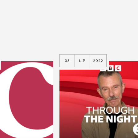
03
LIP
2022