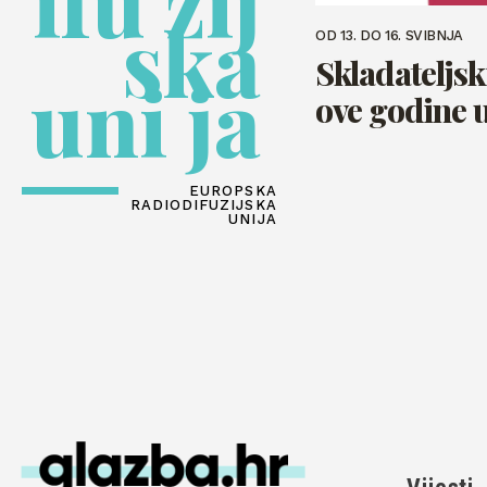
ifu zij
ska
OD 13. DO 16. SVIBNJA
Skladateljs
uni ja
ove godine u
EUROPSKA
RADIODIFUZIJSKA
UNIJA