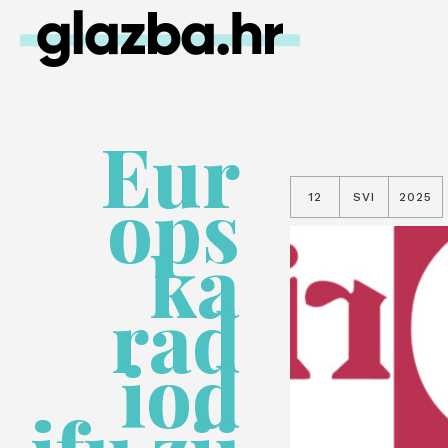
Eur
ops
12
SVI
2025
ka
rad
iod