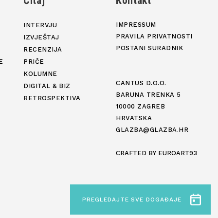
j
Čitaj
Kontakt
IMPRESSUM
INTERVJU
PRAVILA PRIVATNOSTI
IZVJEŠTAJ
POSTANI SURADNIK
RECENZIJA
E
PRIČE
KOLUMNE
CANTUS D.O.O.
DIGITAL & BIZ
BARUNA TRENKA 5
RETROSPEKTIVA
10000 ZAGREB
HRVATSKA
GLAZBA@GLAZBA.HR
CRAFTED BY
EUROART93
PREGLEDAJTE SVE DOGAĐAJE