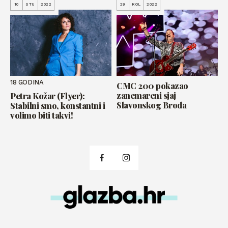
10
STU
2022
29
KOL
2022
18 GODINA
CMC 200 pokazao
zanemareni sjaj
Petra Kožar (Flyer):
Slavonskog Broda
Stabilni smo, konstantni i
volimo biti takvi!