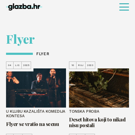
Flyer
FLYER
04
LIS
2025
10
RUJ
2023
U KLUBU KAZALIŠTA KOMEDIJA
TONSKA PROBA
KONTESA
Deset hitova koji to nikad
Flyer se vratio na scenu
nisu postali