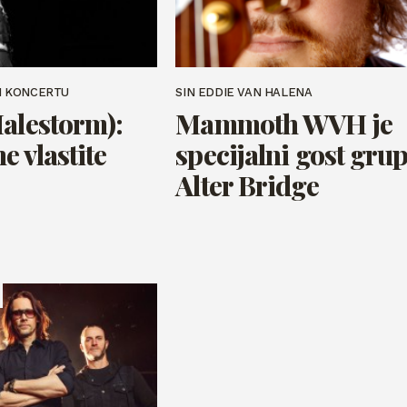
M KONCERTU
SIN EDDIE VAN HALENA
Halestorm):
Mammoth WVH je
 vlastite
specijalni gost gru
Alter Bridge