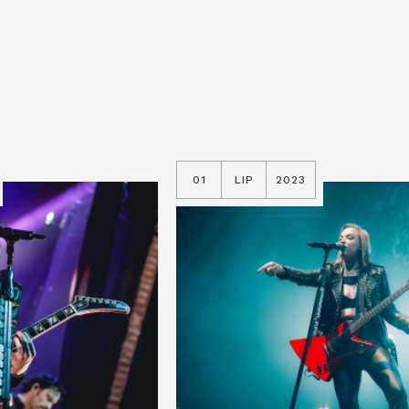
01
LIP
2023