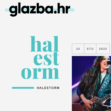
hal
est
23
STU
2023
orm
HALESTORM