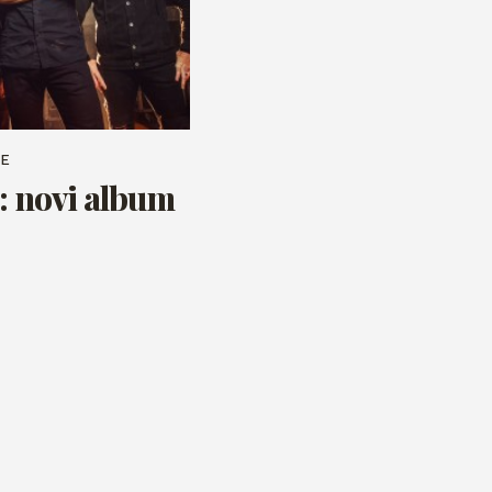
KE
e: novi album