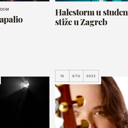
Halestorm u stude
JEDOM
apalio
stiže u Zagreb
15
STU
2022