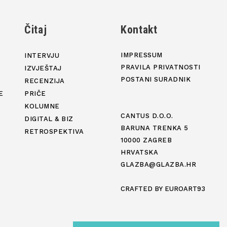
j
Čitaj
Kontakt
IMPRESSUM
INTERVJU
PRAVILA PRIVATNOSTI
IZVJEŠTAJ
POSTANI SURADNIK
RECENZIJA
E
PRIČE
KOLUMNE
CANTUS D.O.O.
DIGITAL & BIZ
BARUNA TRENKA 5
RETROSPEKTIVA
10000 ZAGREB
HRVATSKA
GLAZBA@GLAZBA.HR
CRAFTED BY
EUROART93