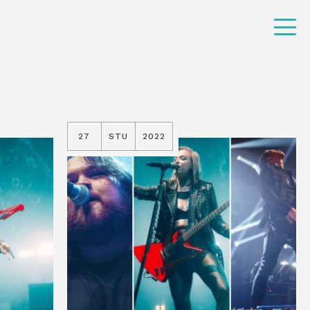
27
STU
2022