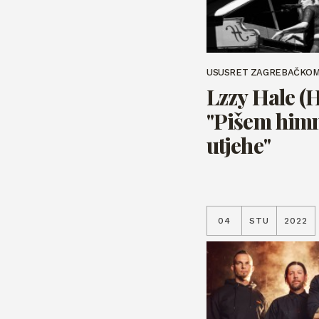
USUSRET ZAGREBAČKO
Lzzy Hale (
"Pišem himne
utjehe"
04
STU
2022