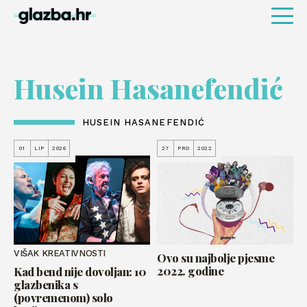
Husein Hasanefendić
HUSEIN HASANEFENDIĆ
01
LIP
2026
27
PRO
2022
VIŠAK KREATIVNOSTI
Ovo su najbolje pjesme
2022. godine
Kad bend nije dovoljan: 10
glazbenika s
(povremenom) solo