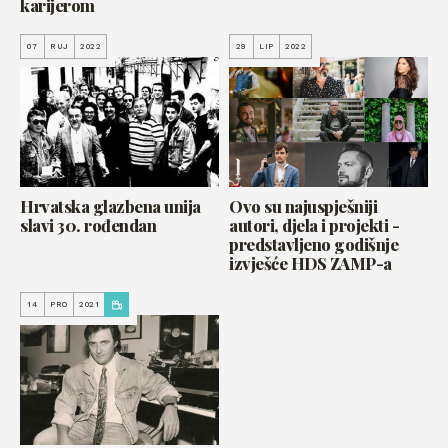
karijerom
07
RUJ
2022
29
LIP
2022
Hrvatska glazbena unija
Ovo su najuspješniji
slavi 30. rođendan
autori, djela i projekti -
predstavljeno godišnje
izvješće HDS ZAMP-a
14
PRO
2021