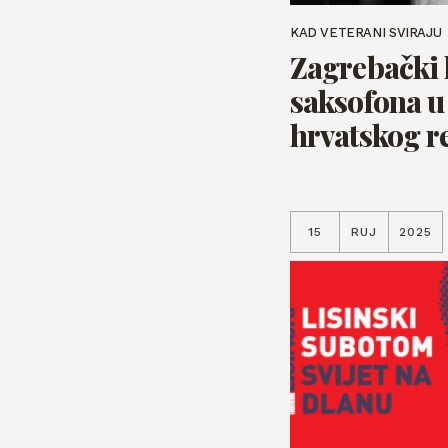
KAD VETERANI SVIRAJU
Zagrebački 
saksofona u
hrvatskog r
15
RUJ
2025