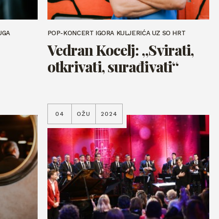
UGA
POP-KONCERT IGORA KULJERIĆA UZ SO HRT
Vedran Kocelj: „Svirati,
otkrivati, surađivati“
04
OŽU
2024