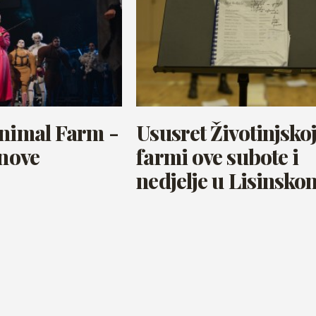
Animal Farm -
Ususret Životinjsko
 nove
farmi ove subote i
nedjelje u Lisinsko