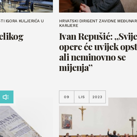
STI IGORA KULJERIĆA U
HRVATSKI DIRIGENT ZAVIDNE MEĐUNA
KARIJERE
elikog
Ivan Repušić: „Svije
opere će uvijek opst
ali neminovno se
mijenja”
09
LIS
2023