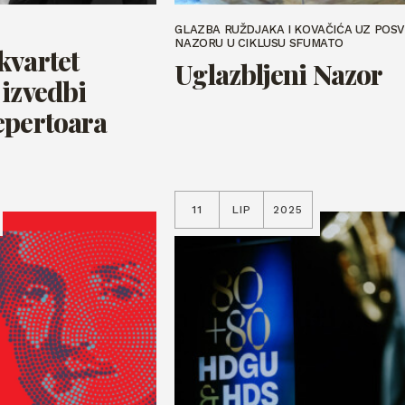
GLAZBA RUŽDJAKA I KOVAČIĆA UZ POS
NAZORU U CIKLUSU SFUMATO
kvartet
Uglazbljeni Nazor
 izvedbi
epertoara
11
LIP
2025