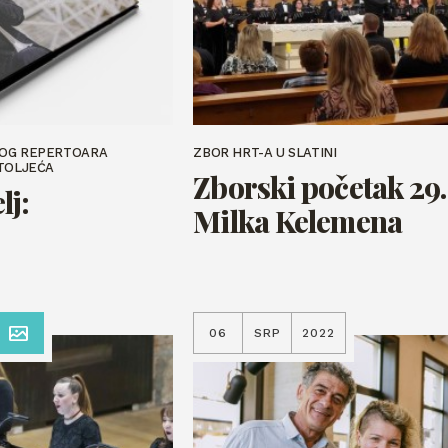
KOG REPERTOARA
ZBOR HRT-A U SLATINI
STOLJEĆA
Zborski početak 29
lj:
Milka Kelemena
06
SRP
2022