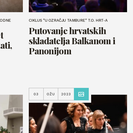
RODNE
CIKLUS "U OZRAČJU TAMBURE" T.O. HRT-A
Putovanje hrvatskih
t
skladatelja Balkanom i
ati,
Panonijom
03
OŽU
2023