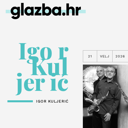
Igo r
Kul
21
VELJ
2026
jer ić
IGOR KULJERIĆ