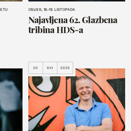
VETU
OSIJEK, 16.-19. LISTOPADA
Najavljena 62. Glazbena
tribina HDS-a
20
SVI
2025