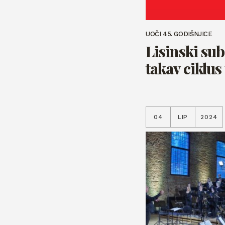
UOČI 45. GODIŠNJICE
Lisinski su
takav ciklus 
04
LIP
2024