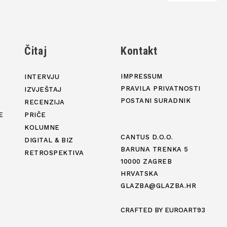
j
Čitaj
Kontakt
IMPRESSUM
INTERVJU
PRAVILA PRIVATNOSTI
IZVJEŠTAJ
POSTANI SURADNIK
RECENZIJA
E
PRIČE
KOLUMNE
CANTUS D.O.O.
DIGITAL & BIZ
BARUNA TRENKA 5
RETROSPEKTIVA
10000 ZAGREB
HRVATSKA
GLAZBA@GLAZBA.HR
CRAFTED BY
EUROART93