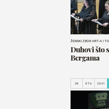
ŽENSKI ZBOR HRT-A I TO
Duhovi što s
Bergama
29
STU
2021