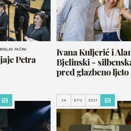
Ivana Kuljerić i Ala
MISLAV FAČINI
jaje Petra
Bjelinski - silbensk
pred glazbeno ljeto
24
STU
2021