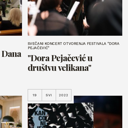
SVEČANI KONCERT OTVORENJA FESTIVALA "DORA
PEJAČEVIĆ"
. Dana
"Dora Pejačević u
društvu velikana"
19
SVI
2022