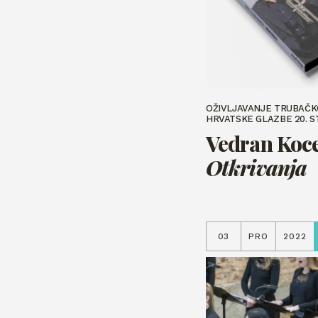
OŽIVLJAVANJE TRUBAČ
HRVATSKE GLAZBE 20. 
Vedran Koce
Otkrivanja
03
PRO
2022