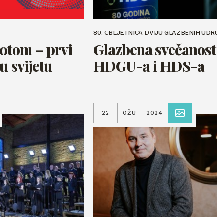
80. OBLJETNICA DVIJU GLAZBENIH UDR
botom – prvi
Glazbena svečanost
u svijetu
HDGU-a i HDS-a
22
OŽU
2024