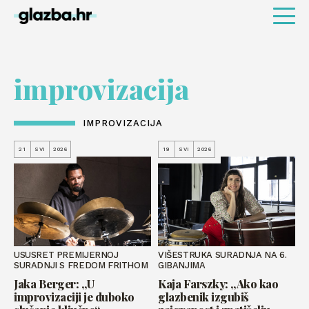
improvizacija
IMPROVIZACIJA
21
SVI
2026
19
SVI
2026
USUSRET PREMIJERNOJ
VIŠESTRUKA SURADNJA NA 6.
SURADNJI S FREDOM FRITHOM
GIBANJIMA
Jaka Berger: „U
Kaja Farszky: „Ako kao
improvizaciji je duboko
glazbenik izgubiš