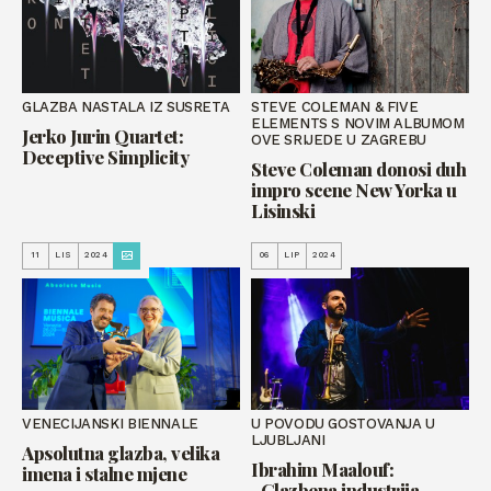
GLAZBA NASTALA IZ SUSRETA
STEVE COLEMAN & FIVE
ELEMENTS S NOVIM ALBUMOM
Jerko Jurin Quartet:
OVE SRIJEDE U ZAGREBU
Deceptive Simplicity
Steve Coleman donosi duh
impro scene New Yorka u
Lisinski
11
LIS
2024
06
LIP
2024
VENECIJANSKI BIENNALE
U POVODU GOSTOVANJA U
LJUBLJANI
Apsolutna glazba, velika
Ibrahim Maalouf:
imena i stalne mjene
„Glazbena industrija