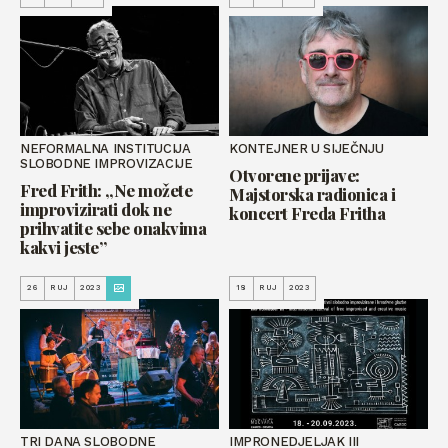
NEFORMALNA INSTITUCIJA
KONTEJNER U SIJEČNJU
SLOBODNE IMPROVIZACIJE
Otvorene prijave:
Fred Frith: „Ne možete
Majstorska radionica i
improvizirati dok ne
koncert Freda Fritha
prihvatite sebe onakvima
kakvi jeste”
26
RUJ
2023
18
RUJ
2023
TRI DANA SLOBODNE
IMPRONEDJELJAK III