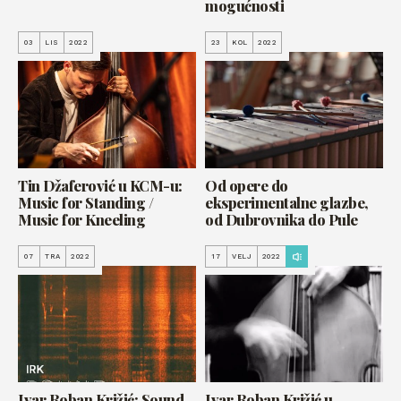
mogućnosti
03
LIS
2022
23
KOL
2022
Tin Džaferović u KCM-u:
Od opere do
Music for Standing /
eksperimentalne glazbe,
Music for Kneeling
od Dubrovnika do Pule
07
TRA
2022
17
VELJ
2022
Ivar Roban Križić: Sound
Ivar Roban Križić u