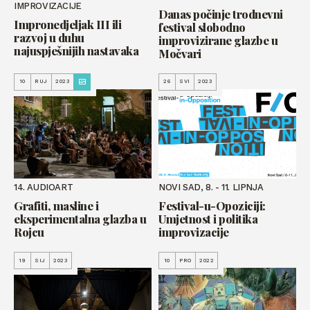
IMPROVIZACIJE
Danas počinje trodnevni
Impronedjeljak III ili
festival slobodno
razvoj u duhu
improvizirane glazbe u
najuspješnijih nastavaka
Močvari
10
RUJ
2023
26
SVI
2023
14. AUDIOART
NOVI SAD, 8. - 11. LIPNJA
Grafiti, masline i
Festival-u-Opoziciji:
eksperimentalna glazba u
Umjetnost i politika
Rojcu
improvizacije
19
SIJ
2023
10
PRO
2022