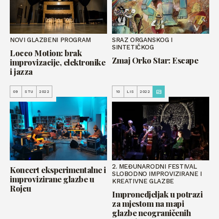
NOVI GLAZBENI PROGRAM
SRAZ ORGANSKOG I
SINTETIČKOG
Locco Motion: brak
Zmaj Orko Star: Escape
improvizacije, elektronike
i jazza
09
STU
2022
10
LIS
2022
2. MEĐUNARODNI FESTIVAL
Koncert eksperimentalne i
SLOBODNO IMPROVIZIRANE I
improvizirane glazbe u
KREATIVNE GLAZBE
Rojcu
Impronedjeljak u potrazi
za mjestom na mapi
glazbe neograničenih