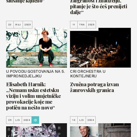
slušanje ključno“
zaigranost i znatiželju,
pitanje je što ćeš prenijeti
dalje“
23
RUJ
2025
11
TRA
2025
U POVODU GOSTOVANJA NA 5.
CRI ORCHESTRA U
IMPRONEDJELJKU
KONTEJNERU
Elisabeth Harnik:
Zvučna potraga izvan
„Nemam usku estetsku
žanrovskih granica
viziju i volim umjetničke
provokacije koje me
potiču na nešto novo“
25
LIS
2024
14
LIS
2024