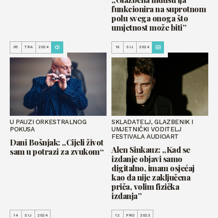
funkcionira na suprotnom
polu svega onoga što
umjetnost može biti”
05
TRA
2024
16
SIJ
2024
U PAUZI ORKESTRALNOG
SKLADATELJ, GLAZBENIK I
POKUSA
UMJETNIČKI VODITELJ
FESTIVALA AUDIOART
Dani Bošnjak: „Cijeli život
Alen Sinkauz: „Kad se
sam u potrazi za zvukom“
izdanje objavi samo
digitalno, imam osjećaj
kao da nije zaključena
priča, volim fizička
izdanja”
14
SIJ
2024
12
PRO
2023