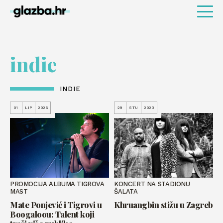
indie
INDIE
01
LIP
2026
29
STU
2023
PROMOCIJA ALBUMA TIGROVA
KONCERT NA STADIONU
MAST
ŠALATA
Mate Ponjević i Tigrovi u
Khruangbin stižu u Zagreb
Boogaloou: Talent koji