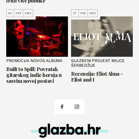
traži više publike
04
SRP
2023
27
PRO
2022
PROMOCIJA NOVOG ALBUMA
GLAZBENI PROJEKT MILICE
ŠERBEDŽIJE
Built to Spill: Povratak
Recenzija: Eliot Alma -
gitarskog indie heroja u
Eliot and I
sasvim novoj postavi