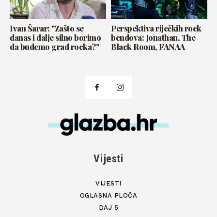
Ivan Šarar: "Zašto se
Perspektiva riječkih rock
danas i dalje silno borimo
bendova: Jonathan, The
da budemo grad rocka?"
Black Room, FANAA
Vijesti
VIJESTI
OGLASNA PLOČA
DAJ 5