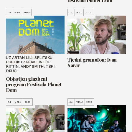
festivala Planet Dom
15
STU
2024
05
RUJ
2022
UZ ARTAN LILI, SPLITSKU
Tjedni gramofon: Ivan
PUBLIKU ZABAVLJAT ĆE
Šarar
KITTIN, ANDY SMITH, TBF I
DRUGI
Objavljen glazbeni
program Festivala Planet
Dom
14
VELJ
2022
04
VELJ
2022