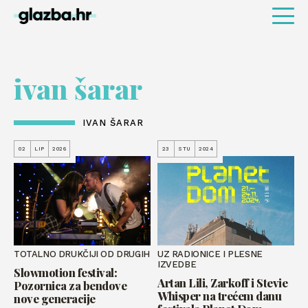
ivan šarar
IVAN ŠARAR
02
LIP
2026
23
STU
2024
TOTALNO DRUKČIJI OD DRUGIH
UZ RADIONICE I PLESNE
IZVEDBE
Slowmotion festival:
Artan Lili, Zarkoff i Stevie
Pozornica za bendove
Whisper na trećem danu
nove generacije