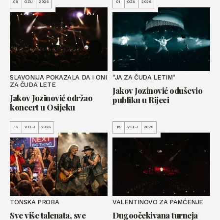
08
OŽU
2026
01
OŽU
2026
SLAVONIJA POKAZALA DA I ONI
"JA ZA ČUDA LETIM"
ZA ČUDA LETE
Jakov Jozinović oduševio
Jakov Jozinović održao
publiku u Rijeci
koncert u Osijeku
16
VELJ
2026
15
VELJ
2026
TONSKA PROBA
VALENTINOVO ZA PAMĆENJE
Sve više talenata, sve
Dugoočekivana turneja