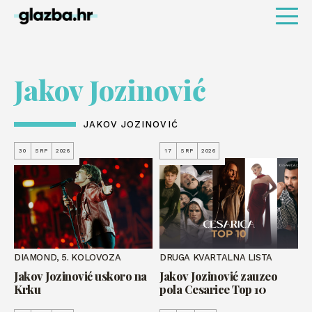
Jakov Jozinović
JAKOV JOZINOVIĆ
30
SRP
2026
17
SRP
2026
DIAMOND, 5. KOLOVOZA
DRUGA KVARTALNA LISTA
Jakov Jozinović uskoro na
Jakov Jozinović zauzeo
Krku
pola Cesarice Top 10