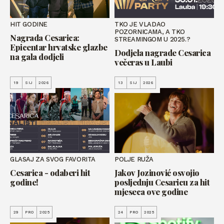
HIT GODINE
TKO JE VLADAO
POZORNICAMA, A TKO
Nagrada Cesarica:
STREAMINGOM U 2025.?
Epicentar hrvatske glazbe
Dodjela nagrade Cesarica
na gala dodjeli
večeras u Laubi
19
SIJ
2026
13
SIJ
2026
GLASAJ ZA SVOG FAVORITA
POLJE RUŽA
Cesarica - odaberi hit
Jakov Jozinović osvojio
godine!
posljednju Cesaricu za hit
mjeseca ove godine
29
PRO
2025
24
PRO
2025