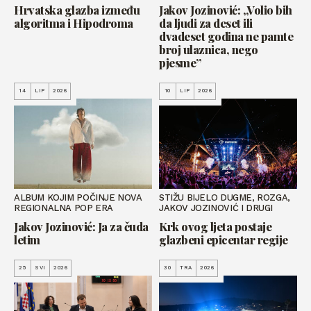
Hrvatska glazba između
Jakov Jozinović: „Volio bih
algoritma i Hipodroma
da ljudi za deset ili
dvadeset godina ne pamte
broj ulaznica, nego
pjesme”
14
LIP
2026
10
LIP
2026
ALBUM KOJIM POČINJE NOVA
STIŽU BIJELO DUGME, ROZGA,
REGIONALNA POP ERA
JAKOV JOZINOVIĆ I DRUGI
Jakov Jozinović: Ja za čuda
Krk ovog ljeta postaje
letim
glazbeni epicentar regije
25
SVI
2026
30
TRA
2026