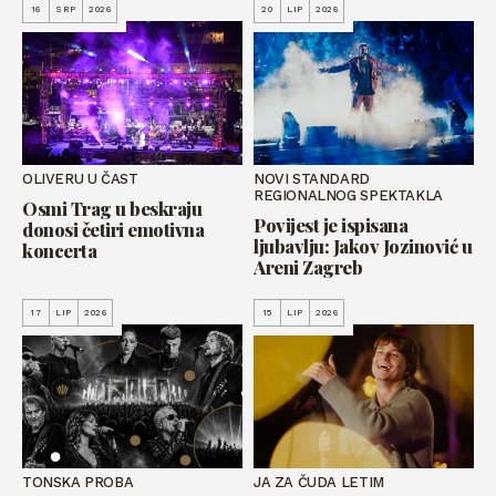
16
SRP
2026
20
LIP
2026
OLIVERU U ČAST
NOVI STANDARD
REGIONALNOG SPEKTAKLA
Osmi Trag u beskraju
Povijest je ispisana
donosi četiri emotivna
ljubavlju: Jakov Jozinović u
koncerta
Areni Zagreb
17
LIP
2026
15
LIP
2026
TONSKA PROBA
JA ZA ČUDA LETIM