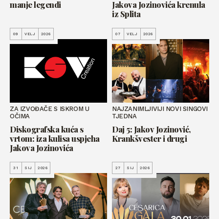
manje legendi
Jakova Jozinovića krenula
iz Splita
09
VELJ
2026
07
VELJ
2026
ZA IZVOĐAČE S ISKROM U
NAJZANIMLJIVIJI NOVI SINGOVI
OČIMA
TJEDNA
Diskografska kuća s
Daj 5: Jakov Jozinović,
vrtom: iza kulisa uspjeha
Krankšvester i drugi
Jakova Jozinovića
31
SIJ
2026
27
SIJ
2026