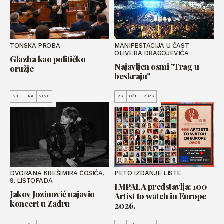
TONSKA PROBA
MANIFESTACIJA U ČAST
OLIVERA DRAGOJEVIĆA
Glazba kao političko
Najavljen osmi "Trag u
oružje
beskraju"
23
TRA
2026
26
OŽU
2026
DVORANA KREŠIMIRA ĆOSIĆA,
PETO IZDANJE LISTE
9. LISTOPADA
IMPALA predstavlja: 100
Jakov Jozinović najavio
Artist to watch in Europe
koncert u Zadru
2026.