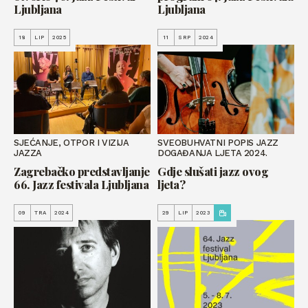
Ljubljana
Ljubljana
18
LIP
2025
11
SRP
2024
SJEĆANJE, OTPOR I VIZIJA
SVEOBUHVATNI POPIS JAZZ
JAZZA
DOGAĐANJA LJETA 2024.
Zagrebačko predstavljanje
Gdje slušati jazz ovog
66. Jazz festivala Ljubljana
ljeta?
09
TRA
2024
29
LIP
2023