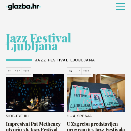
Jazz Festival
Ljubljana
JAZZ FESTIVAL LJUBLJANA
02
SRP
2026
18
LIP
2026
SIDE-EYE III+
1. - 4. SRPNJA
Impresivni Pat Metheney
U Zagrebu predstavljen
otvorio 76. Jazz Festival
program 67. Jazz Festivala