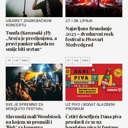
USUSRET ZAGREBAČKOM
27. I 28. LIPNJA
KONCERTU
Najavljeno Brundanje
Tomfa (Kawasaki 3P):
2025 – dvodnevni rock
„Sreća je precijenjena, a
festival u Pivovari
pravi panker nikada ne
Medvedgrad
smije biti sretan“
10
LIP
2025
27
KOL
2024
SVE JE SPREMNO ZA
UZ PIVO I BOGAT GLAZBENI
MOSQUITO FESTIVAL
PROGRAM
Slavonski mali Woodstock
Četiri desetljeća Dana piva
na kojem su pronašli i
proslavit će se uz
'lijek' za komarce
besplatno pivo iz fontane