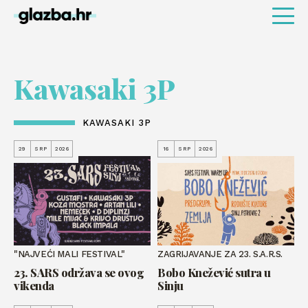
Kawasaki 3P
KAWASAKI 3P
29
SRP
2026
16
SRP
2026
"NAJVEĆI MALI FESTIVAL"
ZAGRIJAVANJE ZA 23. S.A.R.S.
23. SARS održava se ovog
Bobo Knežević sutra u
vikenda
Sinju