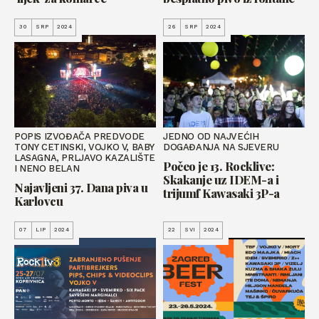
30
SRP
2024
26
SRP
2024
POPIS IZVOĐAČA PREDVODE
JEDNO OD NAJVEĆIH
TONY CETINSKI, VOJKO V, BABY
DOGAĐANJA NA SJEVERU
LASAGNA, PRLJAVO KAZALIŠTE
Počeo je 13. Rocklive:
I NENO BELAN
Skakanje uz IDEM-a i
Najavljeni 37. Dana piva u
trijumf Kawasaki 3P-a
Karlovcu
07
LIP
2024
22
SVI
2024