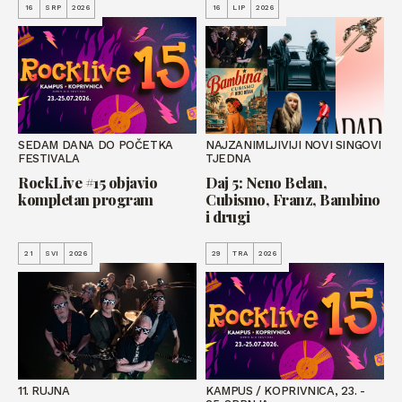
16
SRP
2026
16
LIP
2026
SEDAM DANA DO POČETKA
NAJZANIMLJIVIJI NOVI SINGOVI
FESTIVALA
TJEDNA
RockLive #15 objavio
Daj 5: Neno Belan,
kompletan program
Cubismo, Franz, Bambino
i drugi
21
SVI
2026
29
TRA
2026
11. RUJNA
KAMPUS / KOPRIVNICA, 23. -