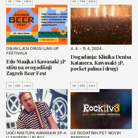
05
TRA
2024
04
TRA
2024
OBJAVLJEN DRUGI LINE-UP
4. 4. - 11. 4. 2024.
FESTIVALA
Događanja: Klinika Denisa
Edo Maajka i Kawasaki 3P
Kataneca, Kawasaki 3P,
stižu na ovogodišnji
pocket palma i drugi
Zagreb Beer Fest
30
OŽU
2024
08
OŽU
2024
UOČI NASTUPA KAWASAKI 3P-A
UZ DODATNIH PET NOVIH
U ZAGREBU I RIJECI
BENDOVA