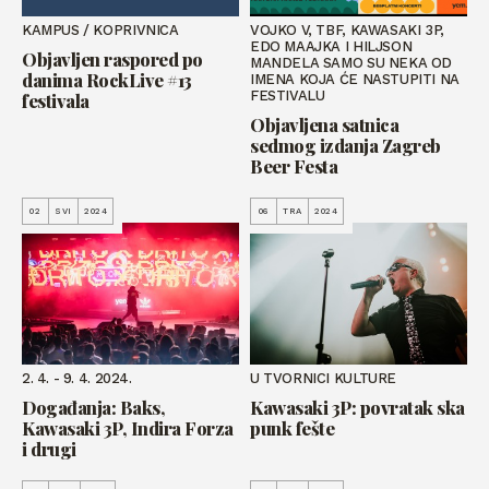
KAMPUS / KOPRIVNICA
VOJKO V, TBF, KAWASAKI 3P,
EDO MAAJKA I HILJSON
Objavljen raspored po
MANDELA SAMO SU NEKA OD
danima RockLive #13
IMENA KOJA ĆE NASTUPITI NA
FESTIVALU
festivala
Objavljena satnica
sedmog izdanja Zagreb
Beer Festa
02
SVI
2024
06
TRA
2024
2. 4. - 9. 4. 2024.
U TVORNICI KULTURE
Događanja: Baks,
Kawasaki 3P: povratak ska
Kawasaki 3P, Indira Forza
punk fešte
i drugi