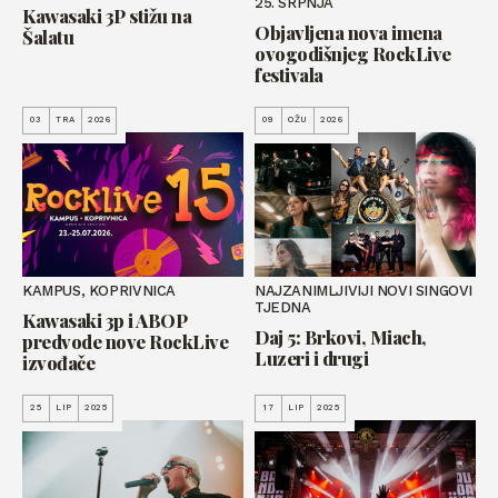
25. SRPNJA
Kawasaki 3P stižu na
Objavljena nova imena
Šalatu
ovogodišnjeg RockLive
festivala
03
TRA
2026
09
OŽU
2026
KAMPUS, KOPRIVNICA
NAJZANIMLJIVIJI NOVI SINGOVI
TJEDNA
Kawasaki 3p i ABOP
Daj 5: Brkovi, Miach,
predvode nove RockLive
Luzeri i drugi
izvođače
25
LIP
2025
17
LIP
2025