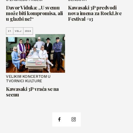
Davor Viduka: „U svemu
Kawasaki 3P predvodi
može biti kompromisa, ali
nova imena za RockLive
u glazbi ne!“
Festival #13
21
VELJ
2024
VELIKIM KONCERTOM U
TVORNICI KULTURE
Kawasaki 3P vraća se na
scenu