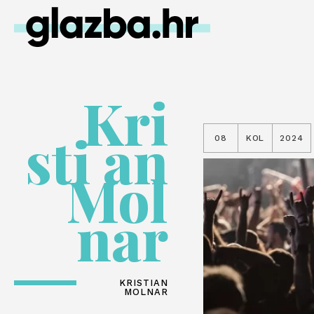
Kri
sti an
08
KOL
2024
Mol
nar
KRISTIAN
MOLNAR