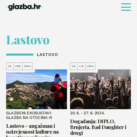
Lastovo
LASTOVO
23
PRO
2024
20
LIP
2024
GLAZBENI EKOSUSTAVI:
20. 6. - 27. 6. 2024.
GLAZBA NA OTOCIMA III
Događanja: DIPLO,
Lastovo - angažman i
Brujeria, Bad Daughter i
neizvjesnost kulture na
drugi