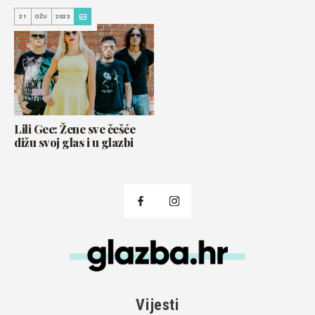
21
OŽU
2022
Lili Gee: Žene sve češće
dižu svoj glas i u glazbi
Vijesti