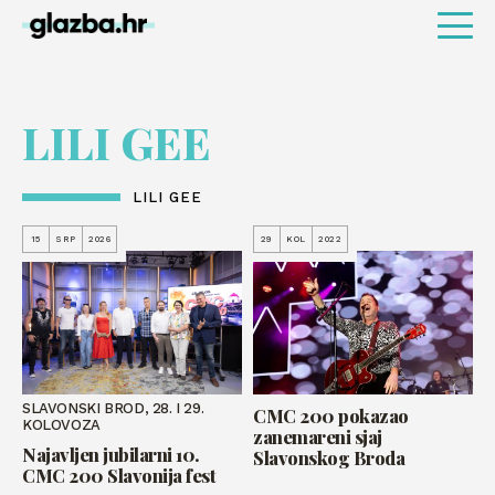
LILI GEE
LILI GEE
15
SRP
2026
29
KOL
2022
SLAVONSKI BROD, 28. I 29.
CMC 200 pokazao
KOLOVOZA
zanemareni sjaj
Najavljen jubilarni 10.
Slavonskog Broda
CMC 200 Slavonija fest