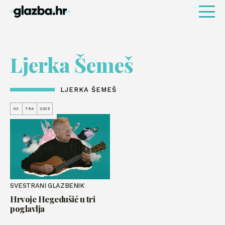
Ljerka Šemeš
LJERKA ŠEMEŠ
03
TRA
2025
SVESTRANI GLAZBENIK
Hrvoje Hegedušić u tri
poglavlja