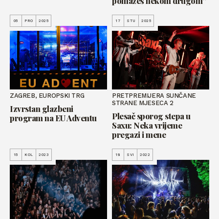
pomažeš nekom drugom”
05
PRO
2025
17
STU
2025
ZAGREB, EUROPSKI TRG
PRETPREMIJERA SUNČANE
STRANE MJESECA 2
Izvrstan glazbeni
Plesač sporog stepa u
program na EU Adventu
Saxu: Neka vrijeme
pregazi i mene
15
KOL
2023
18
SVI
2022