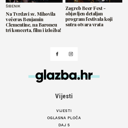
ŠIBENIK
Zagreb Beer Fest -
objavljen detaljan
Na Tvrđavi sv. Mihovila
program festivala koji
večeras Benjamin
sutra otvara vrata
Clementine, na Baroneu
tri koncerta, film i izložba!
Vijesti
VIJESTI
OGLASNA PLOČA
DAJ 5