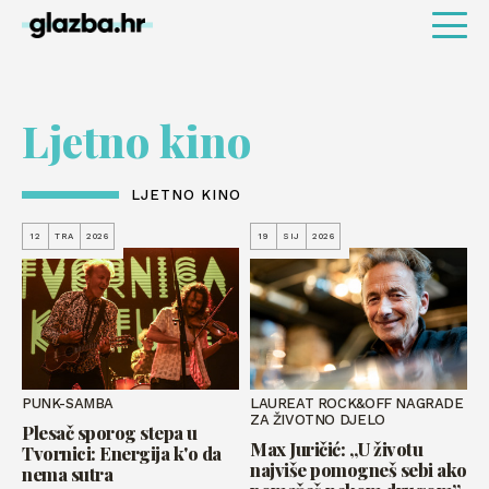
Ljetno kino
LJETNO KINO
12
TRA
2026
19
SIJ
2026
PUNK-SAMBA
LAUREAT ROCK&OFF NAGRADE
ZA ŽIVOTNO DJELO
Plesač sporog stepa u
Max Juričić: „U životu
Tvornici: Energija k'o da
najviše pomogneš sebi ako
nema sutra