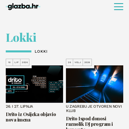
Lokki
LOKKI
10
LIP
2026
26
VELJ
2026
26. I 27. LIPNJA
U ZAGREBU JE OTVOREN NOVI
KLUB
Drito iz Osijeka objavio
Drito Ispod donosi
nova imena
raznolik DJ program i