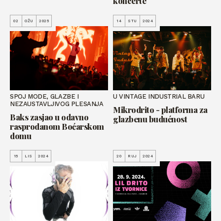
koncerte
02
OŽU
2025
14
STU
2024
SPOJ MODE, GLAZBE I
U VINTAGE INDUSTRIAL BARU
NEZAUSTAVLJIVOG PLESANJA
Mikrodrito - platforma za
Baks zasjao u odavno
glazbenu budućnost
rasprodanom Boćarskom
domu
15
LIS
2024
20
RUJ
2024