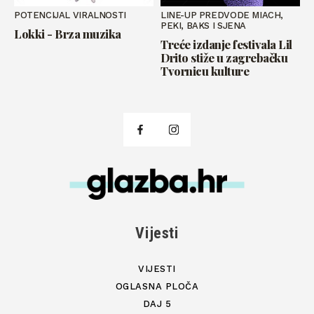
POTENCIJAL VIRALNOSTI
LINE-UP PREDVODE MIACH,
PEKI, BAKS I SJENA
Lokki - Brza muzika
Treće izdanje festivala Lil
Drito stiže u zagrebačku
Tvornicu kulture
Vijesti
VIJESTI
OGLASNA PLOČA
DAJ 5