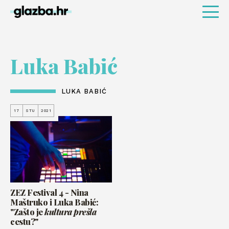
Luka Babić
LUKA BABIĆ
17
STU
2021
ZEZ Festival 4 - Nina
Maštruko i Luka Babić:
"Zašto je
kultura prešla
cestu?"