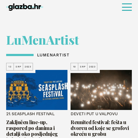
LuMenArtist
LUMENARTIST
13
SRP
2023
10
SRP
2023
21. SEASPLASH FESTIVAL
DEVETI PUT U VALPOVU
Zaključen line-up,
Reunited festival: fešta u
raspored po danima i
dvorcu od koje se grofovi
detalji oko posljednjeg
okreću u grobu