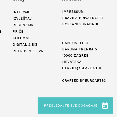
IMPRESSUM
INTERVJU
PRAVILA PRIVATNOSTI
IZVJEŠTAJ
POSTANI SURADNIK
RECENZIJA
E
PRIČE
KOLUMNE
CANTUS D.O.O.
DIGITAL & BIZ
BARUNA TRENKA 5
RETROSPEKTIVA
10000 ZAGREB
HRVATSKA
GLAZBA@GLAZBA.HR
CRAFTED BY
EUROART93
PREGLEDAJTE SVE DOGAĐAJE