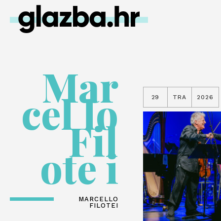
Mar
cel lo
29
TRA
2026
Fil
ote i
MARCELLO
FILOTEI