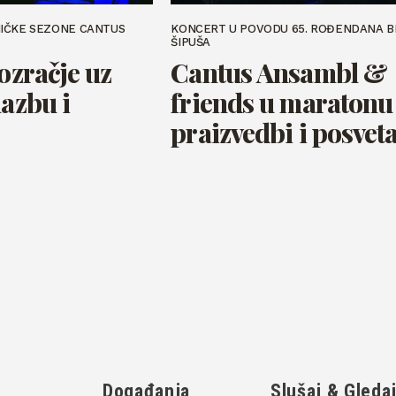
IČKE SEZONE CANTUS
KONCERT U POVODU 65. ROĐENDANA B
ŠIPUŠA
 ozračje uz
Cantus Ansambl &
lazbu i
friends u maratonu
praizvedbi i posvet
Događanja
Slušaj & Gleda