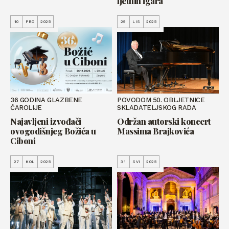
ljetnih igara
10
PRO
2025
29
LIS
2025
36 GODINA GLAZBENE
POVODOM 50. OBLJETNICE
ČAROLIJE
SKLADATELJSKOG RADA
Najavljeni izvođači
Održan autorski koncert
ovogodišnjeg Božića u
Massima Brajkovića
Ciboni
27
KOL
2025
31
SVI
2025