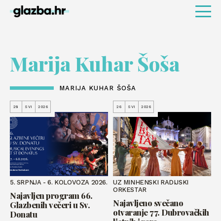
Marija Kuhar Šoša
MARIJA KUHAR ŠOŠA
28
SVI
2026
26
SVI
2026
5. SRPNJA - 6. KOLOVOZA 2026.
UZ MINHENSKI RADIJSKI
ORKESTAR
Najavljen program 66.
Najavljeno svečano
Glazbenih večeri u Sv.
otvaranje 77. Dubrovačkih
Donatu