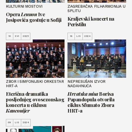
KULTURNI MOSTOVI
ZAGREBAČKA FILHARMONIJA U
SPLITU
Opera
Lennon
Ive
Kraljevski koncert na
Josipovića gostuje u Sofiji
Peristilu
10
SVI
2025
16
LIS
2024
ZBOR I SIMFONIJSKI ORKESTAR
NEPRESUŠAN IZVOR
HRT-A
NADAHNUĆA
Eterična dramatika
Hrvatska misa
Borisa
posljednjeg ovosezonskog
Papandopula otvorila
koncerta u ciklusu
ciklus Sfumato Zbora
Kanconijer
HRT-a
09
LIS
2024