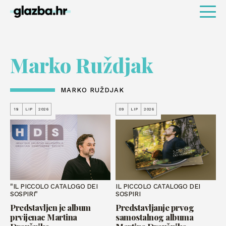
Marko Ruždjak
MARKO RUŽDJAK
18
LIP
2026
09
LIP
2026
"IL PICCOLO CATALOGO DEI
IL PICCOLO CATALOGO DEI
SOSPIRI"
SOSPIRI
Predstavljen je album
Predstavljanje prvog
prvijenac Martina
samostalnog albuma