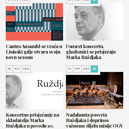
Cantus Ansambl se vraća u
Ususret koncertu,
Lisinski gdje otvara svoju
glazbenici se prisjećaju
novu sezonu
Marka Ruždjaka
08
RUJ
2022
25
SRP
2022
Koncertno prisjećanje na
Nadahnuta posveta
skladatelja Marka
Ruždjaku i doprinos
Ruždjaka u povodu 10.
važnome dijelu misije OGV