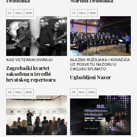
Draušnika
Martina Draušnika
21
VELJ
2026
13
VELJ
2026
KAD VETERANI SVIRAJU
GLAZBA RUŽDJAKA I KOVAČIĆA
UZ POSVETU NAZORU U
Zagrebački kvartet
CIKLUSU SFUMATO
saksofona u izvedbi
Uglazbljeni Nazor
hrvatskog repertoara
04
VELJ
2026
18
RUJ
2025