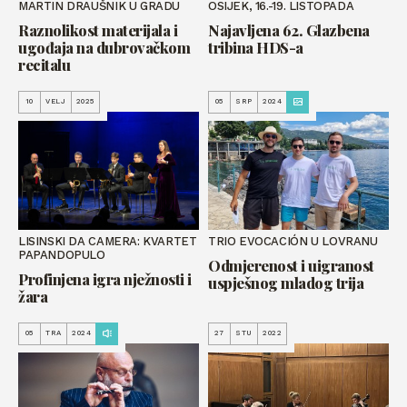
MARTIN DRAUŠNIK U GRADU
OSIJEK, 16.-19. LISTOPADA
Raznolikost materijala i
Najavljena 62. Glazbena
ugođaja na dubrovačkom
tribina HDS-a
recitalu
10
VELJ
2025
05
SRP
2024
LISINSKI DA CAMERA: KVARTET
TRIO EVOCACIÓN U LOVRANU
PAPANDOPULO
Odmjerenost i uigranost
Profinjena igra nježnosti i
uspješnog mladog trija
žara
05
TRA
2024
27
STU
2022