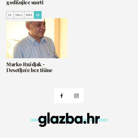
godišnjice smrti
23
VELJ
2022
Marko Ruždjak -
Desetljeće bez tišine