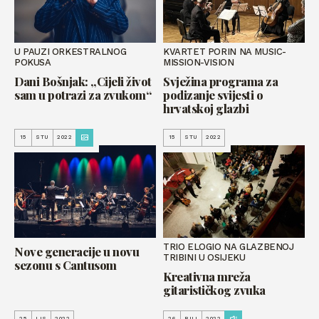
U PAUZI ORKESTRALNOG
KVARTET PORIN NA MUSIC-
POKUSA
MISSION-VISION
Dani Bošnjak: „Cijeli život
Svježina programa za
sam u potrazi za zvukom“
podizanje svijesti o
hrvatskoj glazbi
15
STU
2022
15
STU
2022
TRIO ELOGIO NA GLAZBENOJ
Nove generacije u novu
TRIBINI U OSIJEKU
sezonu s Cantusom
Kreativna mreža
gitarističkog zvuka
25
LIS
2022
26
RUJ
2022