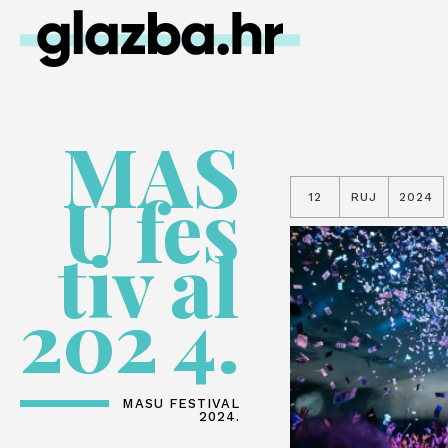
MAS
U fes
12
RUJ
2024
tiv al
202 4.
MASU FESTIVAL
2024.