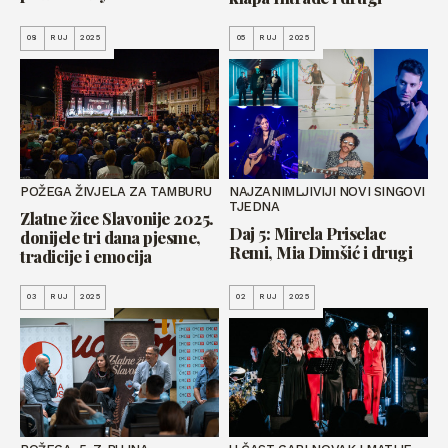
08
RUJ
2025
05
RUJ
2025
POŽEGA ŽIVJELA ZA TAMBURU
NAJZANIMLJIVIJI NOVI SINGOVI
TJEDNA
Zlatne žice Slavonije 2025.
Daj 5: Mirela Priselac
donijele tri dana pjesme,
Remi, Mia Dimšić i drugi
tradicije i emocija
03
RUJ
2025
02
RUJ
2025