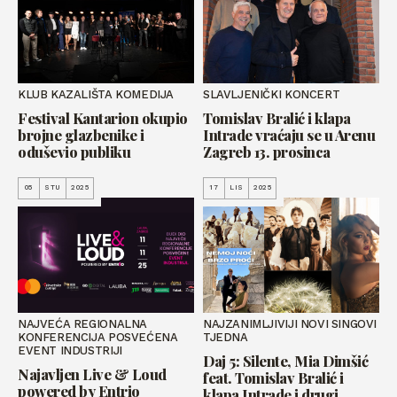
KLUB KAZALIŠTA KOMEDIJA
SLAVLJENIČKI KONCERT
Festival Kantarion okupio
Tomislav Bralić i klapa
brojne glazbenike i
Intrade vraćaju se u Arenu
oduševio publiku
Zagreb 13. prosinca
05
STU
2025
17
LIS
2025
NAJVEĆA REGIONALNA
NAJZANIMLJIVIJI NOVI SINGOVI
KONFERENCIJA POSVEĆENA
TJEDNA
EVENT INDUSTRIJI
Daj 5: Silente, Mia Dimšić
Najavljen Live & Loud
feat. Tomislav Bralić i
powered by Entrio
klapa Intrade i drugi