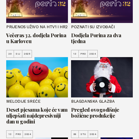
PRIJENOS UŽIVO NA HTV1 I HR2
POZNATI SU IZVOĐAČI
Večeras 32. dodjela Porina
Dodjela Porina za dva
u Karlovcu
tjedna
20
SIJ
2025
13
PRO
2024
MELODIJE SREĆE
BLAGDANSKA GLAZBA
Deset pjesama koje će vam
Pregled ovogodišnje
uljepšati najdepresivniji
božićne produkcije
dan u godini
13
PRO
2024
06
STU
2024