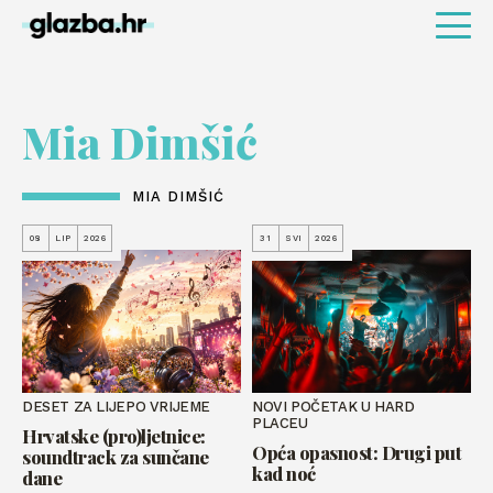
Mia Dimšić
MIA DIMŠIĆ
08
LIP
2026
31
SVI
2026
DESET ZA LIJEPO VRIJEME
NOVI POČETAK U HARD
PLACEU
Hrvatske (pro)ljetnice:
Opća opasnost: Drugi put
soundtrack za sunčane
kad noć
dane