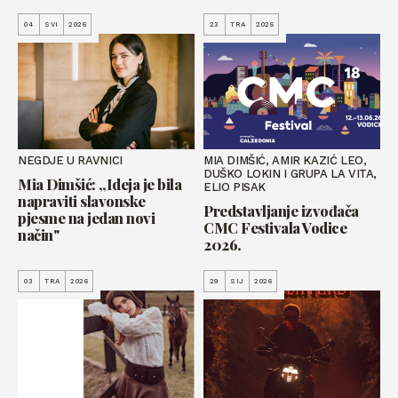
04
SVI
2026
23
TRA
2026
NEGDJE U RAVNICI
MIA DIMŠIĆ, AMIR KAZIĆ LEO,
DUŠKO LOKIN I GRUPA LA VITA,
Mia Dimšić: „Ideja je bila
ELIO PISAK
napraviti slavonske
Predstavljanje izvođača
pjesme na jedan novi
CMC Festivala Vodice
način"
2026.
03
TRA
2026
29
SIJ
2026