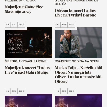
POŽEGA, 5.-7. RUJNA
U ČAST GABI NOVAK I MATIJE
DEDIĆA
Najavljene Zlatne žice
Održan koncert Ladies
Slavonije 2025.
Live na Tvrđavi Barone
25
KOL
2025
05
TRA
2025
ŠIBENIK, TVRĐAVA BARONE
DVADESET GODINA NA SCENI
Najavljen koncert "Ladies
Marko Tolja: „Ne želim biti
Live" u čast Gabi i Matije
Oliver. Ne mogu biti
Oliver. I nitko ne može biti
Oliver.“
28
OŽU
2025
14
OŽU
2025