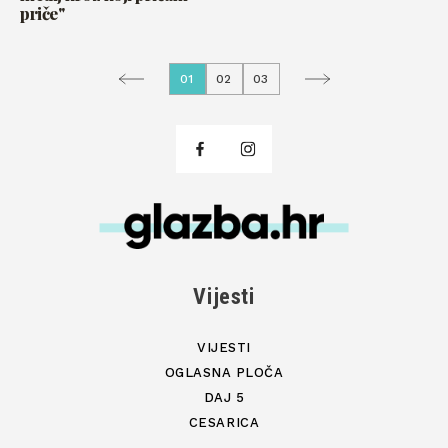
priče"
01
02
03
Vijesti
VIJESTI
OGLASNA PLOČA
DAJ 5
CESARICA