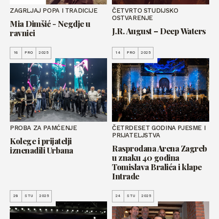
ZAGRLJAJ POPA I TRADICIJE
ČETVRTO STUDIJSKO
OSTVARENJE
Mia Dimšić - Negdje u
J.R. August – Deep Waters
ravnici
16
PRO
2025
14
PRO
2025
PROBA ZA PAMĆENJE
ČETRDESET GODINA PJESME I
PRIJATELJSTVA
Kolege i prijatelji
Rasprodana Arena Zagreb
iznenadili Urbana
u znaku 40 godina
Tomislava Bralića i klape
Intrade
28
STU
2025
24
STU
2025