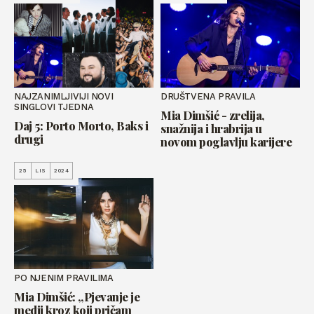
NAJZANIMLJIVIJI NOVI
DRUŠTVENA PRAVILA
SINGLOVI TJEDNA
Mia Dimšić - zrelija,
Daj 5: Porto Morto, Baks i
snažnija i hrabrija u
drugi
novom poglavlju karijere
25
LIS
2024
PO NJENIM PRAVILIMA
Mia Dimšić: „Pjevanje je
medij kroz koji pričam