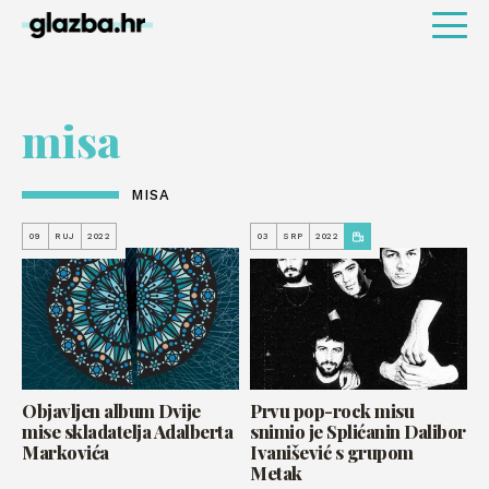
misa
MISA
09
RUJ
2022
03
SRP
2022
Objavljen album Dvije
Prvu pop-rock misu
mise skladatelja Adalberta
snimio je Splićanin Dalibor
Markovića
Ivanišević s grupom
Metak