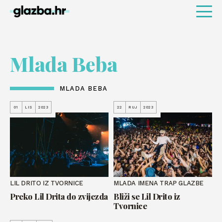
Mlada Beba
MLADA BEBA
01
LIS
2023
22
RUJ
2023
LIL DRITO IZ TVORNICE
MLADA IMENA TRAP GLAZBE
Preko Lil Drita do zvijezda
Bliži se Lil Drito iz
Tvornice