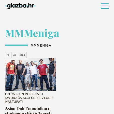
MMMeniga
MMMENIGA
15
LIS
2024
OBJAVLJEN POPIS SVIH
IZVOĐAČA KOJI ĆE TE VEČERI
NASTUPATI
Asian Dub Foundation u
studenom stižu u Zagreb