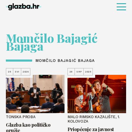
Momčilo Bajagić
Bajaga
MOMČILO BAJAGIĆ BAJAGA
25
SVI
2026
29
SRP
2025
TONSKA PROBA
MALO RIMSKO KAZALIŠTE, 1.
KOLOVOZA
Glazba kao političko
Priopćenje za javnost
oružje