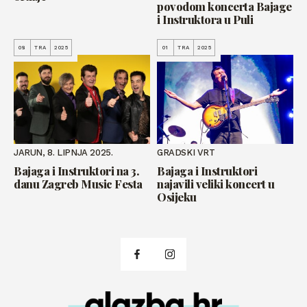
povodom koncerta Bajage
i Instruktora u Puli
08
TRA
2025
01
TRA
2025
JARUN, 8. LIPNJA 2025.
GRADSKI VRT
Bajaga i Instruktori na 3.
Bajaga i Instruktori
danu Zagreb Music Festa
najavili veliki koncert u
Osijeku