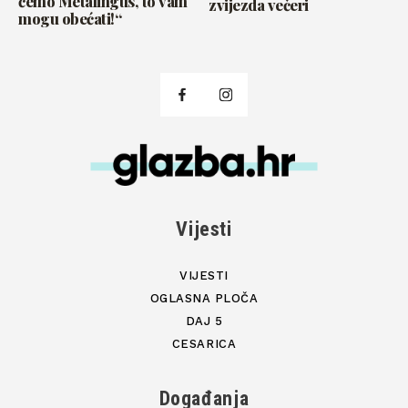
ćemo Metalingus, to vam
zvijezda večeri
mogu obećati!“
Vijesti
VIJESTI
OGLASNA PLOČA
DAJ 5
CESARICA
Događanja