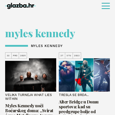
myles kennedy
MYLES KENNEDY
22
PRO
2025
27
STU
2022
VELIKA TURNEJA WHAT LIES
TRESLA SE BRDA...
WITHIN
Alter Bridge u Domu
Myles Kennedy uoči
sportova: kad su
Boćarskog doma: „Svirat
predgrupe bolje od