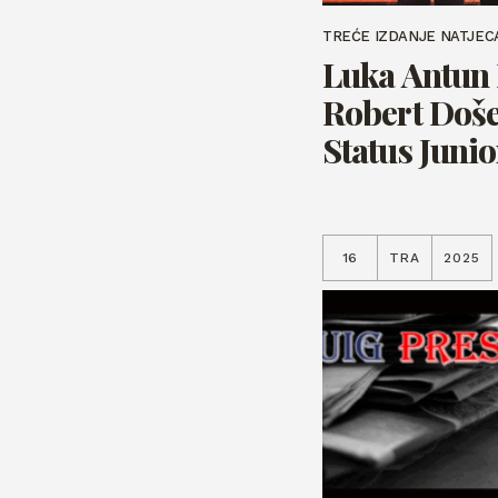
TREĆE IZDANJE NATJEC
Luka Antun 
Robert Doše
Status Juni
16
TRA
2025