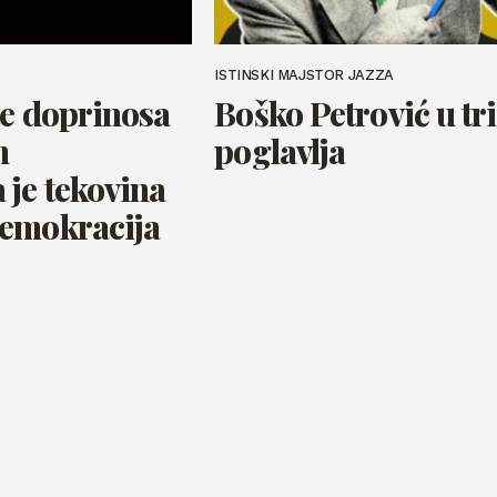
ISTINSKI MAJSTOR JAZZA
te doprinosa
Boško Petrović u tri
m
poglavlja
 je tekovina
demokracija