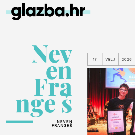
Nev
en
17
VELJ
2026
Fra
nge š
NEVEN
FRANGEŠ