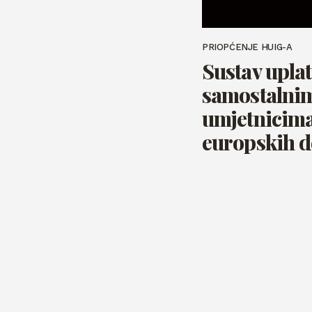
PRIOPĆENJE HUIG-A
Sustav upla
samostalni
umjetnicima
europskih 