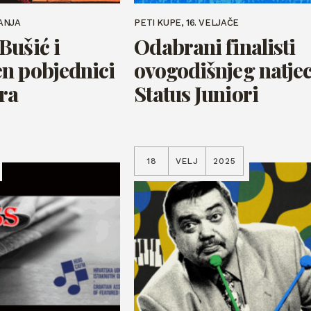
ANJA
PETI KUPE, 16. VELJAČE
Bušić i
Odabrani finalisti
n pobjednici
ovogodišnjeg natje
ora
Status Juniori
18
VELJ
2025