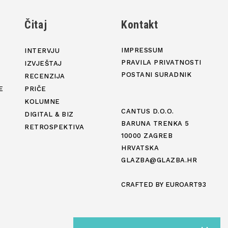
j
Čitaj
Kontakt
IMPRESSUM
INTERVJU
PRAVILA PRIVATNOSTI
IZVJEŠTAJ
POSTANI SURADNIK
RECENZIJA
E
PRIČE
KOLUMNE
CANTUS D.O.O.
DIGITAL & BIZ
BARUNA TRENKA 5
RETROSPEKTIVA
10000 ZAGREB
HRVATSKA
GLAZBA@GLAZBA.HR
CRAFTED BY
EUROART93