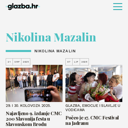
Nikolina Mazalin
NIKOLINA MAZALIN
21
SRP
2025
07
LIP
2025
29. I 30. KOLOVOZA 2025.
GLAZBA, EMOCIJE I SLAVLJE U
VODICAMA
Najavljeno 9. izdanje CMC
Počeo je 17. CMC Festival
200 Slavonija festa u
na Jadranu
Slavonskom Brodu