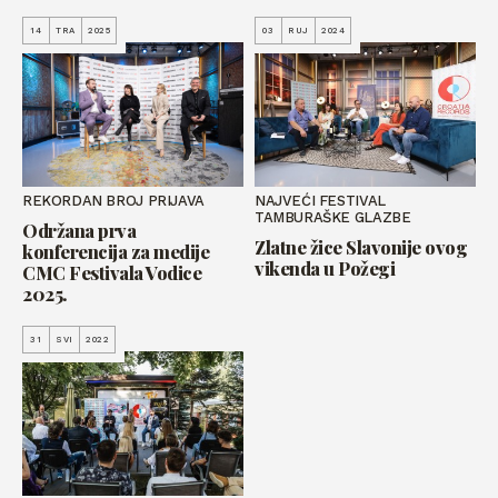
14
TRA
2025
03
RUJ
2024
REKORDAN BROJ PRIJAVA
NAJVEĆI FESTIVAL
TAMBURAŠKE GLAZBE
Održana prva
Zlatne žice Slavonije ovog
konferencija za medije
vikenda u Požegi
CMC Festivala Vodice
2025.
31
SVI
2022