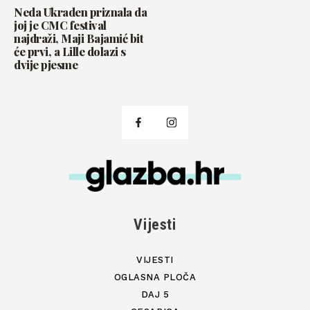
Neda Ukraden priznala da
joj je CMC festival
najdraži, Maji Bajamić bit
će prvi, a Lille dolazi s
dvije pjesme
Vijesti
VIJESTI
OGLASNA PLOČA
DAJ 5