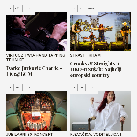
23
OŽU
2025
25
SIJ
2025
VIRTUOZ TWO-HAND TAPPING
STRAST I RITAM
TEHNIKE
Crooks & Straights u
Darko Jurković Charlie –
HKD-u Sušak: Najbolji
Live@KCM
europski country
28
PRO
2024
03
LIP
2023
JUBILARNI 30. KONCERT
PJEVAČICA, VODITELJICA I