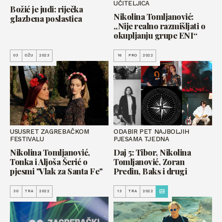
UČITELJICA
Božić je judi: riječka
Nikolina Tomljanović:
glazbena poslastica
„Nije realno razmišljati o
okupljanju grupe ENI“
03
OŽU
2023
16
PRO
2022
USUSRET ZAGREBAČKOM
ODABIR PET NAJBOLJIH
FESTIVALU
PJESAMA TJEDNA
Nikolina Tomljanović,
Daj 5: Tibor, Nikolina
Tonka i Aljoša Šerić o
Tomljanović, Zoran
pjesmi "Vlak za Santa Fe"
Predin, Baks i drugi
30
TRA
2022
13
TRA
2022