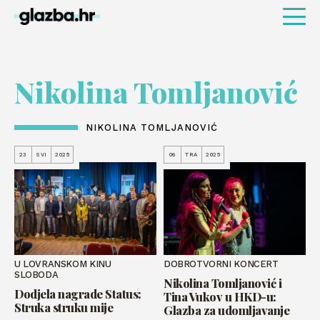
Nikolina Tomljanović
NIKOLINA TOMLJANOVIĆ
23
SVI
2025
06
TRA
2025
U LOVRANSKOM KINU
DOBROTVORNI KONCERT
SLOBODA
Nikolina Tomljanović i
Dodjela nagrade Status:
Tina Vukov u HKD-u:
Struka struku mije
Glazba za udomljavanje