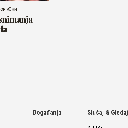
BOR KÜHN
snimanja
la
Događanja
Slušaj & Gleda
REPLAY