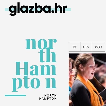
nor
th
14
STU
2024
Ham
pto n
NORTH
HAMPTON