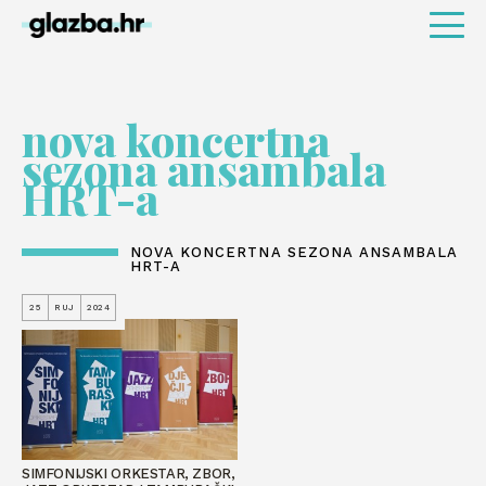
nova koncertna
sezona ansambala
HRT-a
NOVA KONCERTNA SEZONA ANSAMBALA
HRT-A
25
RUJ
2024
SIMFONIJSKI ORKESTAR, ZBOR,