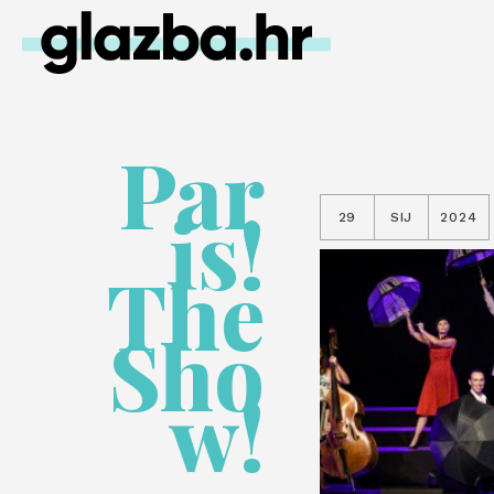
Par
is!
29
SIJ
2024
The
Sho
w!