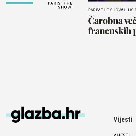
PARIS! THE
SHOW!
PARIS! THE SHOW! U LIS
Čarobna več
francuskih 
Vijesti
VIJESTI