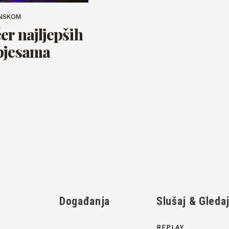
INSKOM
er najljepših
pjesama
Događanja
Slušaj & Gleda
REPLAY