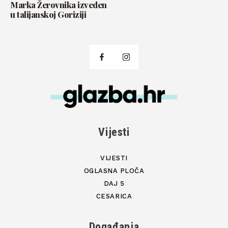
Marka Žerovnika izveden
u talijanskoj Goriziji
Vijesti
VIJESTI
OGLASNA PLOČA
DAJ 5
CESARICA
Događanja