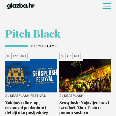
Pitch Black
PITCH BLACK
13
SRP
2023
12
LIP
2023
21. SEASPLASH FESTIVAL
21. SEASPLASH
Zaključen line-up,
Seasplash: Najavljeni novi
raspored po danima i
izvođači, Zion Train u
detalji oko posljednjeg
punom sastavu