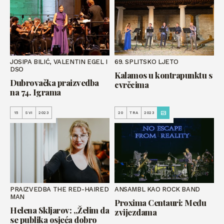
JOSIPA BILIĆ, VALENTIN EGEL I
69. SPLITSKO LJETO
DSO
Kalamos u kontrapunktu s
Dubrovačka praizvedba
cvrčcima
na 74. Igrama
15
SVI
2023
20
TRA
2023
PRAIZVEDBA THE RED-HAIRED
ANSAMBL KAO ROCK BAND
MAN
Proxima Centauri: Među
Helena Skljarov: „Želim da
zvijezdama
se publika osjeća dobro