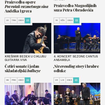
Praizvedba opere
Praizvedba Magnolijinih
Povratak razmetnoga sina
suza Petra Obradovića
Anđelka Igreca
23
TRA
2024
19
OŽU
2024
KREŠIMIR BEDEK U CIKLUSU
4. KONCERT SEZONE CANTUS
GUITARRA VIVA
ANSAMBLA
Četiri sonate i jedan
Neverending story
i hrabre
skladateljski
bullseye
odluke
08
PRO
2023
25
LIS
2023