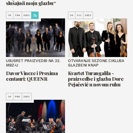
slušajući moju glazbu“
18
TRA
2023
30
SIJ
2023
USUSRET PRAIZVEDBI NA 32.
OTVARANJE SEZONE CIKLUSA
MBZ-U
GLAZBENI KNAP
Davor Vincze i Proxima
Kvartet Turangalila -
centauri: QUEENR
praizvedbe i glazba Dore
Pejačević u novom ruhu
19
PRO
2022