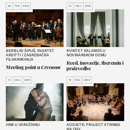
28
TRA
2025
13
VELJ
2025
BERISLAV ŠIPUŠ, KVARTET
KVINTET KALAMOS U
ARDITTI I ZAGREBAČKA
NOVINARSKOM DOMU
FILHARMONIJA
Reed, inovacije, theremin i
Meeting point u
Crvenom
praizvedbe
12
VELJ
2025
10
KOL
2024
HNK U VARAŽDINU
ACOUSTIC PROJECT STRINGS
NA OGV