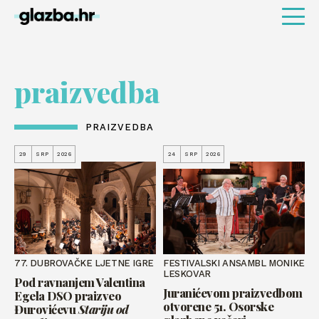
praizvedba
PRAIZVEDBA
29
SRP
2026
24
SRP
2026
77. DUBROVAČKE LJETNE IGRE
FESTIVALSKI ANSAMBL MONIKE
LESKOVAR
Pod ravnanjem Valentina
Juranićevom praizvedbom
Egela DSO praizveo
otvorene 51. Osorske
Đurovićevu
Stariju od