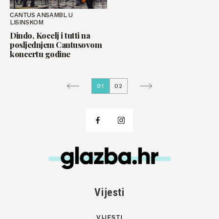
CANTUS ANSAMBL U
LISINSKOM
Dindo, Kocelj i tutti na
posljednjem Cantusovom
koncertu godine
01
02
Vijesti
VIJESTI