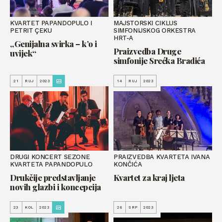
KVARTET PAPANDOPULO I
MAJSTORSKI CIKLUS
PETRIT ÇEKU
SIMFONIJSKOG ORKESTRA
HRT-A
„Genijalna svirka – k’o i
Praizvedba Druge
uvijek“
simfonije Srećka Bradića
21
RUJ
2023
14
RUJ
2023
DRUGI KONCERT SEZONE
PRAIZVEDBA KVARTETA IVANA
KVARTETA PAPANDOPULO
KONČIĆA
Drukčije predstavljanje
Kvartet za kraj ljeta
novih glazbi i koncepcija
23
KOL
2023
26
SRP
2023