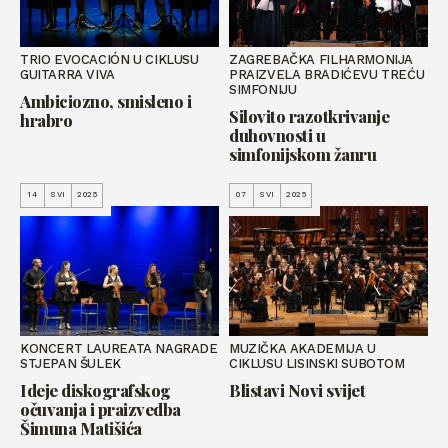
TRIO EVOCACIÓN U CIKLUSU
ZAGREBAČKA FILHARMONIJA
GUITARRA VIVA
PRAIZVELA BRADIĆEVU TREĆU
SIMFONIJU
Ambiciozno, smisleno i
Silovito razotkrivanje
hrabro
duhovnosti u
simfonijskom žanru
14
SVI
2025
07
SVI
2025
KONCERT LAUREATA NAGRADE
MUZIČKA AKADEMIJA U
STJEPAN ŠULEK
CIKLUSU LISINSKI SUBOTOM
Ideje diskografskog
Blistavi Novi svijet
očuvanja i praizvedba
Šimuna Matišića