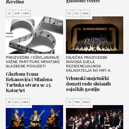
glazbene večeri
Revelina
12
SRP
2026
31
SVI
2026
PRAIZVEDBA I OŽIVLJAVANJE
OSJEČKA PRAIZVEDBA
VAŽNE PARTITURE HRVATSKE
NOVOGA DJELA
GLAZBENE POVIJESTI
REZIDENCIJALNOG
SKLADATELJA SO HRT-A
Glazbom Ivana
Vrhunski umjetnički
Brkanovića i Mladena
dometi rado slušanih
Tarbuka otvara se 25.
osječkih gostiju
KotorArt
29
SVI
2026
14
PRO
2025