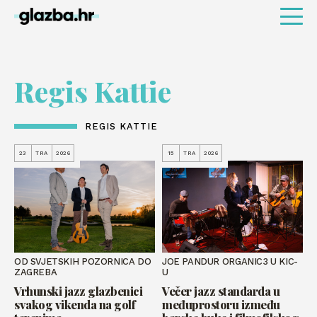
Regis Kattie
REGIS KATTIE
23
TRA
2026
15
TRA
2026
OD SVJETSKIH POZORNICA DO
JOE PANDUR ORGANIC3 U KIC-
ZAGREBA
U
Vrhunski jazz glazbenici
Večer jazz standarda u
svakog vikenda na golf
međuprostoru između