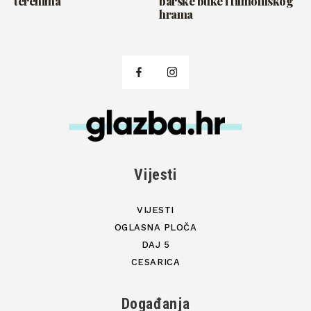
terenima
barske buke i filmofilskog
hrama
Vijesti
VIJESTI
OGLASNA PLOČA
DAJ 5
CESARICA
Događanja