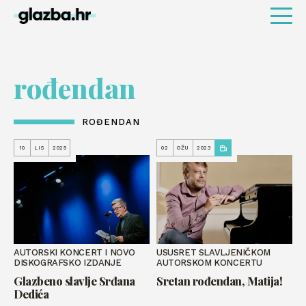
rođendan
ROĐENDAN
10
LIS
2025
02
OŽU
2023
AUTORSKI KONCERT I NOVO
USUSRET SLAVLJENIČKOM
DISKOGRAFSKO IZDANJE
AUTORSKOM KONCERTU
Glazbeno slavlje Srđana
Sretan rođendan, Matija!
Dedića