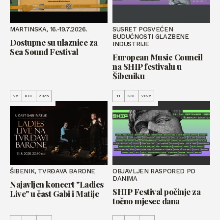
MARTINSKA, 16.-19.7.2026.
SUSRET POSVEĆEN
BUDUĆNOSTI GLAZBENE
Dostupne su ulaznice za
INDUSTRIJE
Sea Sound Festival
European Music Council
na SHIP festivalu u
Šibeniku
25
KOL
2025
11
KOL
2025
ŠIBENIK, TVRĐAVA BARONE
OBJAVLJEN RASPORED PO
DANIMA
Najavljen koncert "Ladies
SHIP Festival počinje za
Live" u čast Gabi i Matije
točno mjesec dana