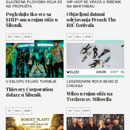
GLAZBENA PLOVIDBA KOJA SE
HIP-HOP SE VRAĆA U ŠIBENIK
NE PROPUŠTA
NA MARTINSKU
Pogledajte tko sve sa
Objavljeni datumi
SHIP-om u rujnu stiže u
održavanja Preach The
Šibenik
RIČ festivala
25
VELJ
2026
25
VELJ
2026
U SKLOPU VELIKE TURNEJE
LEGENDARNI ROCK BEND IZ
CHICAGA
Thievery Corporation
Wilco u rujnu stiže na
dolaze u Šibenik
Tvrđavu sv. Mihovila
19
VELJ
2026
30
SIJ
2026