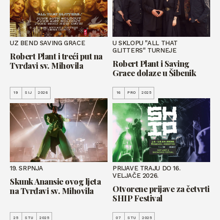
UZ BEND SAVING GRACE
U SKLOPU "ALL THAT
GLITTERS" TURNEJE
Robert Plant i treći put na
Robert Plant i Saving
Tvrđavi sv. Mihovila
Grace dolaze u Šibenik
19
SIJ
2026
16
PRO
2025
19. SRPNJA
PRIJAVE TRAJU DO 16.
VELJAČE 2026.
Skunk Anansie ovog ljeta
Otvorene prijave za četvrti
na Tvrđavi sv. Mihovila
SHIP Festival
25
STU
2025
07
STU
2025