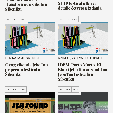
SHIP festival otkriva
Haustoru ove subote u
detalje četvrtog izdanja
Šibeniku
22
LIS
2025
05
LIS
2025
POZNATA JE SATNICA
AZIMUT, 24. I 25. LISTOPADA
Ovog vikenda JeboTon
IDEM, Porto Morto, Ki
priprema feštival u
Klop i JeboTon ansambl na
Šibeniku
JeboTon feštivalu u
Šibeniku
08
RUJ
2025
02
RUJ
2025