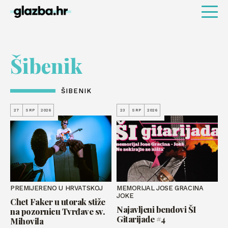
Šibenik
ŠIBENIK
27
SRP
2026
23
SRP
2026
PREMIJERENO U HRVATSKOJ
MEMORIJAL JOSE GRACINA
JOKE
Chet Faker u utorak stiže
Najavljeni bendovi ŠI
na pozornicu Tvrđave sv.
Gitarijade #4
Mihovila