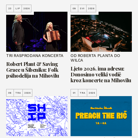
23
LIP
2026
08
SVI
2026
TRI RASPRODANA KONCERTA
OD ROBERTA PLANTA DO
WILCA
Robert Plant & Saving
Ljeto 2026. ima adresu:
Grace u Šibeniku: Folk
Donosimo veliki vodič
psihodelija na Mihovilu
kroz koncerte na Mihovilu
08
TRA
2026
01
TRA
2026