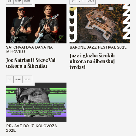
25
SRP
2025
24
SRP
2025
SATCHVAI DVA DANA NA
BARONE JAZZ FESTIVAL 2025.
MIHOVILU
Jazz i glazba širokih
Joe Satriani i Steve Vai
obzora na šibenskoj
uskoro u Šibeniku
tvrđavi
21
SRP
2025
PRIJAVE DO 17. KOLOVOZA
2025.