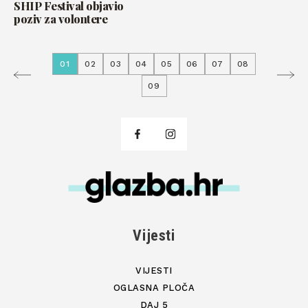
SHIP Festival objavio
poziv za volontere
01
02
03
04
05
06
07
08
09
Vijesti
VIJESTI
OGLASNA PLOČA
DAJ 5