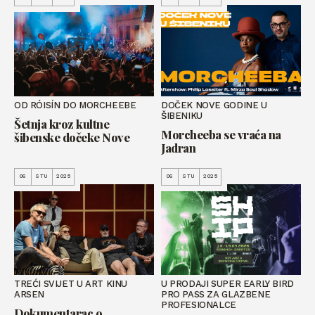
OD RÓISÍN DO MORCHEEBE
DOČEK NOVE GODINE U
ŠIBENIKU
Šetnja kroz kultne
Morcheeba se vraća na
šibenske dočeke Nove
Jadran
06
STU
2025
06
STU
2025
TREĆI SVIJET U ART KINU
U PRODAJI SUPER EARLY BIRD
ARSEN
PRO PASS ZA GLAZBENE
PROFESIONALCE
Dokumentarac o