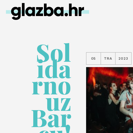
Sol
ida
05
TRA
2023
rno
uz
Bar