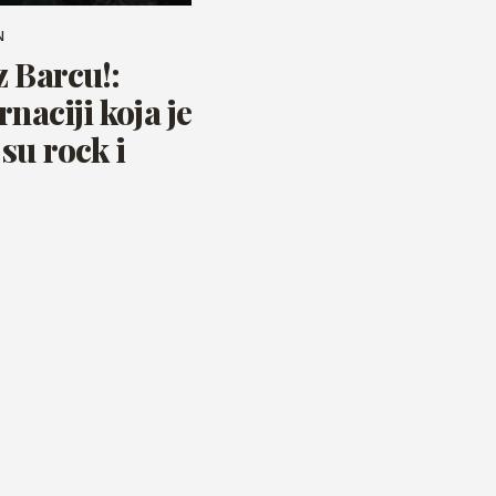
N
z Barcu!:
rnaciji koja je
su rock i