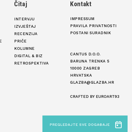
j
Čitaj
Kontakt
IMPRESSUM
INTERVJU
PRAVILA PRIVATNOSTI
IZVJEŠTAJ
POSTANI SURADNIK
RECENZIJA
E
PRIČE
KOLUMNE
CANTUS D.O.O.
DIGITAL & BIZ
BARUNA TRENKA 5
RETROSPEKTIVA
10000 ZAGREB
HRVATSKA
GLAZBA@GLAZBA.HR
CRAFTED BY
EUROART93
PREGLEDAJTE SVE DOGAĐAJE