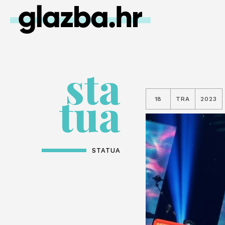
sta
tua
18
TRA
2023
STATUA