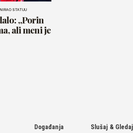
JNIRAO STATUU
dalo: „Porin
ma, ali meni je
Događanja
Slušaj & Gleda