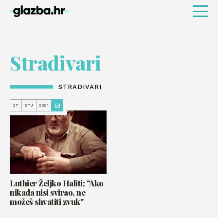
Stradivari
STRADIVARI
27
STU
2021
Luthier Željko Haliti: "Ako
nikada nisi svirao, ne
možeš shvatiti zvuk"