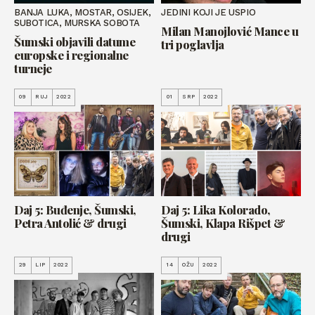
BANJA LUKA, MOSTAR, OSIJEK,
JEDINI KOJI JE USPIO
SUBOTICA, MURSKA SOBOTA
Milan Manojlović Mance u
Šumski objavili datume
tri poglavlja
europske i regionalne
turneje
09
RUJ
2022
01
SRP
2022
Daj 5: Buđenje, Šumski,
Daj 5: Lika Kolorado,
Petra Antolić & drugi
Šumski, Klapa Rišpet &
drugi
29
LIP
2022
14
OŽU
2022