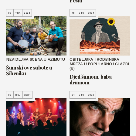
Festu
03
TRA
2025
15
STU
2024
NEVIDLJIVA SCENA U AZIMUTU
OBITELJSKA I RODBINSKA
MREŽA U POPULARNOJ GLAZBI
Šumski ove subote u
(5)
Šibeniku
Djed šumom, baba
drumom
03
RUJ
2024
24
STU
2023