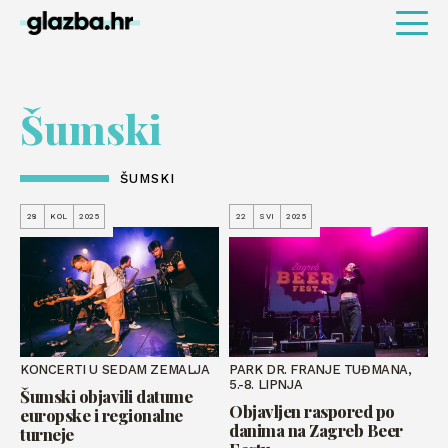
Šumski
ŠUMSKI
28
KOL
2025
22
SVI
2025
KONCERTI U SEDAM ZEMALJA
PARK DR. FRANJE TUĐMANA,
5.-8. LIPNJA
Šumski objavili datume
Objavljen raspored po
europske i regionalne
danima na Zagreb Beer
turneje