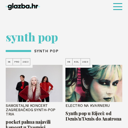
synth pop
SYNTH POP
06
PRO
2023
08
KOL
2023
SAMOSTALNI KONCERT
ELECTRO NA KVARNERU
ZAGREBAČKOG SYNTH-POP
Synth pop u Rijeci: od
TRIA
Denis'n'Denis do Anatrona
pocket palma najavili
koncert u Tvornici