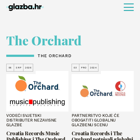
The Orchard
THE ORCHARD
06
SRP
2026
03
PRO
2024
VODEĆI SVJETSKI
PARTNERSTVO KOJE ĆE
DISTRIBUTER NEZAVISNE
OBOGATITI GLOBALNU
GLAZBE
GLAZBENU SCENU
Croatia Records Music
Croatia Records i The
Publishing i The Orchard
Orchard potpisali globalni