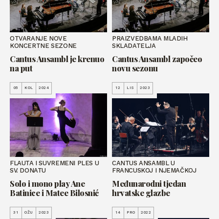
OTVARANJE NOVE
PRAIZVEDBAMA MLADIH
KONCERTNE SEZONE
SKLADATELJA
Cantus Ansambl je krenuo
Cantus Ansambl započeo
na put
novu sezonu
05
KOL
2024
12
LIS
2023
FLAUTA I SUVREMENI PLES U
CANTUS ANSAMBL U
SV. DONATU
FRANCUSKOJ I NJEMAČKOJ
Solo i mono play Ane
Međunarodni tjedan
Batinice i Matee Bilosnić
hrvatske glazbe
31
OŽU
2023
14
PRO
2022