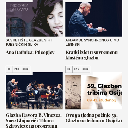
SUSRETIŠTE GLAZBENIH I
ANSAMBL SYNCHRONOS U MD
PJESNIČKIH SLIKA
LISINSKI
Ana Batinica: Pticopjev
Kratki izlet u suvremenu
klasičnu glazbu
09
PRO
2022
07
STU
2022
Glazba Davora B. Vinczea,
Ovoga tjedna počinje 59.
Sare Glojnarić i Tibora
Glazbena tribina u Osijeku
Szirovicze na programu