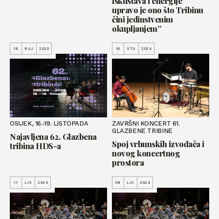
iskustava i energije
upravo je ono što Tribinu
čini jedinstvenim
okupljanjem”
18
RUJ
2025
16
STU
2024
OSIJEK, 16.-19. LISTOPADA
ZAVRŠNI KONCERT 61.
GLAZBENE TRIBINE
Najavljena 62. Glazbena
Spoj vrhunskih izvođača i
tribina HDS-a
novog koncertnog
prostora
11
LIS
2024
08
LIS
2024