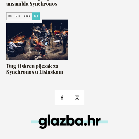
ansambla Synchronos
26
LIS
2022
Dug i iskren pljesak za
Synchronos u Lisinskom