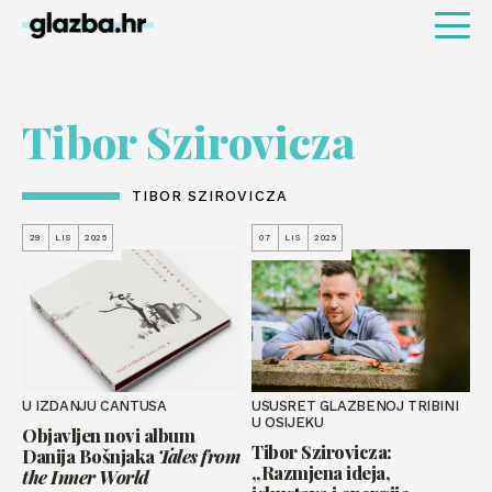
Tibor Szirovicza
TIBOR SZIROVICZA
29
LIS
2025
07
LIS
2025
U IZDANJU CANTUSA
USUSRET GLAZBENOJ TRIBINI
U OSIJEKU
Objavljen novi album
Tibor Szirovicza:
Danija Bošnjaka
Tales from
„Razmjena ideja,
the Inner World