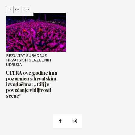
15
LIP
2023
REZULTAT SURADNJE
HRVATSKIH GLAZBENIH
UDRUGA
ULTRA ove godine ima
pozornicu s hrvatskim
izvođačima: „Cilj je
povećanje vidljivosti
scene“