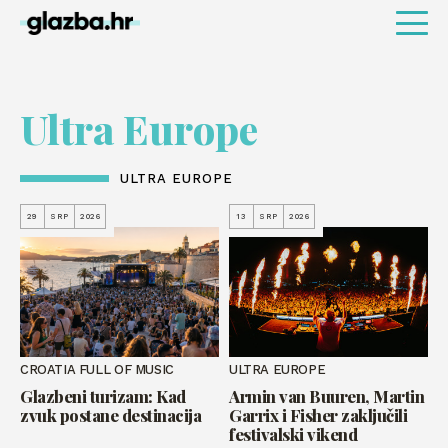
Ultra Europe
ULTRA EUROPE
29
SRP
2026
13
SRP
2026
CROATIA FULL OF MUSIC
ULTRA EUROPE
Glazbeni turizam: Kad
Armin van Buuren, Martin
zvuk postane destinacija
Garrix i Fisher zaključili
festivalski vikend