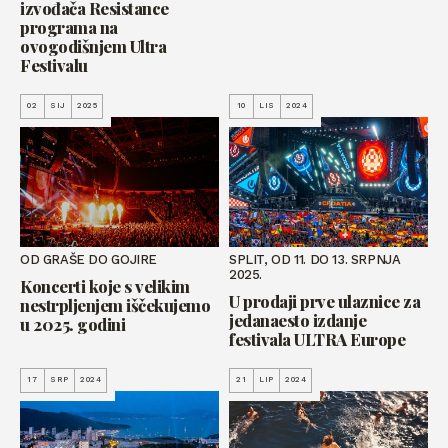
izvođača Resistance
programa na
ovogodišnjem Ultra
Festivalu
02
SIJ
2025
10
LIS
2024
OD GRAŠE DO GOJIRE
SPLIT, OD 11. DO 13. SRPNJA
2025.
Koncerti koje s velikim
U prodaji prve ulaznice za
nestrpljenjem iščekujemo
jedanaesto izdanje
u 2025. godini
festivala ULTRA Europe
17
SRP
2024
21
LIP
2024