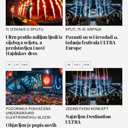
11. IZDANJE U SPLITU
SPLIT, 11.-13. SRPNJA
Ultru pratilo milijun ljudi iz
Poznati su svi izvođači 11.
cijeloga svijeta, a
izdanja festivala ULTRA
predstavljen i novi
Europe
Hajdukov dres
16
LIP
2025
28
VELJ
2025
POZORNICA POSVEĆENA
JEDINSTVENI KONCEPT
UNDERGROUND
Najavljen Destination
ELEKTRONIČKOJ GLAZBI
ULTRA
Objavljen je popis novih