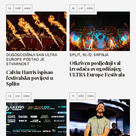
12
SRP
2026
16
LIP
2026
DUGOGODIŠNJI SAN ULTRA
SPLIT, 10.-12. SRPNJA
EUROPE POSTAO JE
Otkriven posljednji val
STVARNOST
izvođača ovogodišnjeg
Calvin Harris ispisao
ULTRA Europe Festivala
festivalsku povijest u
Splitu
14
SVI
2026
11
OŽU
2026