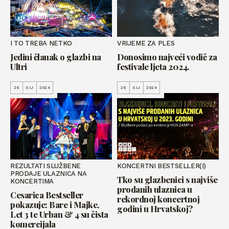
I TO TREBA NETKO
VRIJEME ZA PLES
Jedini članak o glazbi na
Donosimo najveći vodič za
Ultri
festivale ljeta 2024.
26
SIJ
2024
26
SIJ
2024
REZULTATI SLUŽBENE
KONCERTNI BESTSELLER(I)
PRODAJE ULAZNICA NA
Tko su glazbenici s najviše
KONCERTIMA
prodanih ulaznica u
Cesarica Bestseller
rekordnoj koncertnoj
pokazuje: Bare i Majke,
godini u Hrvatskoj?
Let 3 te Urban & 4 su čista
komercijala