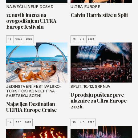
NAJVEĆI LINEUP DOSAD
ULTRA EUROPE
12 novih imena na
Calvin Harris stiže u Split
ovogodišnjem ULTRA
Europe festivalu
19
VELJ
2026
15
LIS
2025
JEDINSTVENI FESTIVALSKO-
SPLIT, 10.-12. SRPNJA
TURISTIČKI KONCEPT NA
U prodaju puštene prve
SVJETSKOJ SCENI
ulaznice za Ultra Europe
Najavljen Destination
2026.
ULTRA Europe Cruise
14
SRP
2025
18
LIP
2025