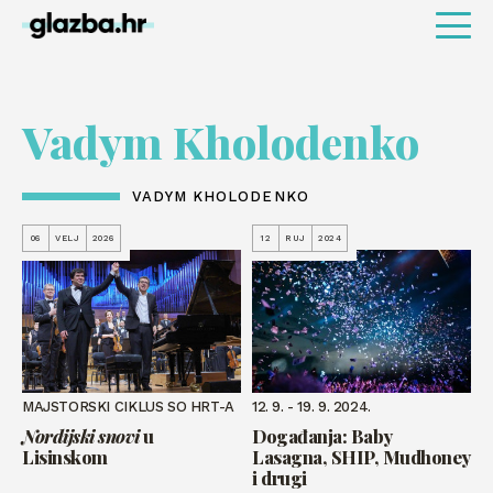
Vadym Kholodenko
VADYM KHOLODENKO
06
VELJ
2026
12
RUJ
2024
MAJSTORSKI CIKLUS SO HRT-A
12. 9. - 19. 9. 2024.
Nordijski snovi
u
Događanja: Baby
Lisinskom
Lasagna, SHIP, Mudhoney
i drugi